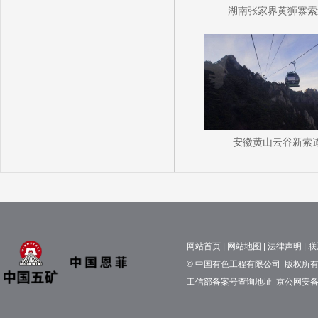
湖南张家界黄狮寨索
安徽黄山云谷新索
网站首页
|
网站地图
|
法律声明
|
联
© 中国有色工程有限公司 版权所有 京
工信部备案号查询地址
京公网安备11