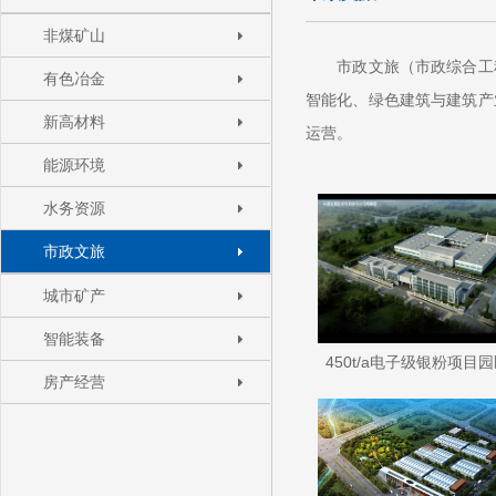
非煤矿山
市政文旅（市政综合工程
有色冶金
智能化、绿色建筑与建筑产
新高材料
运营。
能源环境
水务资源
市政文旅
城市矿产
智能装备
450t/a电子级银粉项目
房产经营