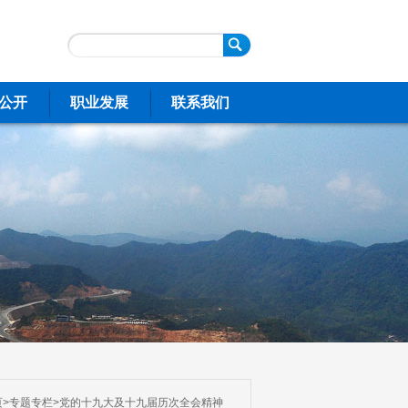
公开
职业发展
联系我们
页
>
专题专栏
>
党的十九大及十九届历次全会精神