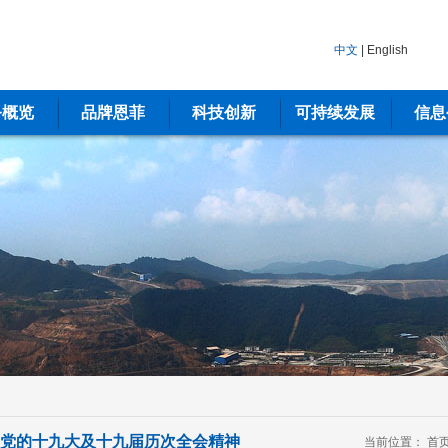
中文
|
English
务概览
品牌恩菲
科技创新
可持续发展
信息
党的十九大及十九届历次全会精神
当前位置：
首