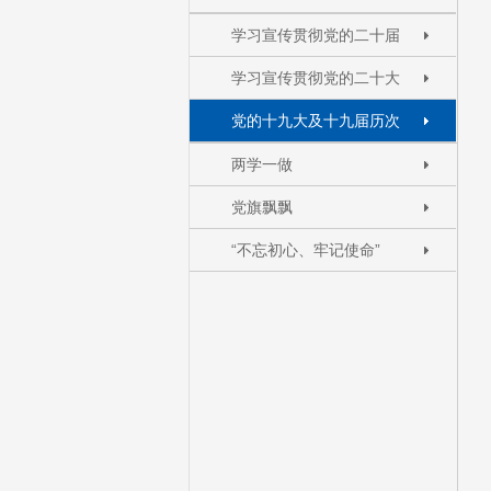
学习宣传贯彻党的二十届
三中全会精神
学习宣传贯彻党的二十大
精神
党的十九大及十九届历次
全会精神
两学一做
党旗飘飘
“不忘初心、牢记使命”